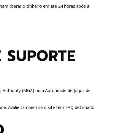
am liberar o dinheiro em até 24 horas após a
E SUPORTE
g Authority (MGA) ou a Autoridade de Jogos de
fone. Avalie também se o site tem FAQ detalhado
O