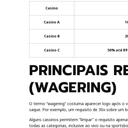
Casino
Casino A
1
Casino B
2
Casino C
50% até R$
PRINCIPAIS 
(WAGERING)
O termo “wagering” costuma aparecer logo após o val
saque. Por exemplo, um requisito de 30x sobre um bô
Alguns cassinos permitem “limpar” o requisito apen
todas as categorias, inclusive ao vivo ou na sportsb