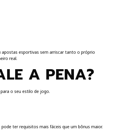
apostas esportivas sem arriscar tanto o próprio
iro real.
ALE A PENA?
ara o seu estilo de jogo.
pode ter requisitos mais fáceis que um bônus maior.