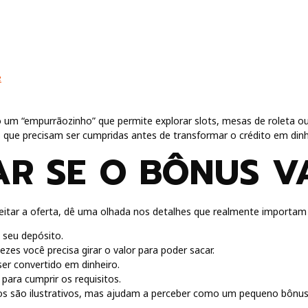
e
 “empurrãozinho” que permite explorar slots, mesas de roleta ou 
ue precisam ser cumpridas antes de transformar o crédito em dinhe
R SE O BÔNUS V
itar a oferta, dê uma olhada nos detalhes que realmente importam p
 seu depósito.
ezes você precisa girar o valor para poder sacar.
er convertido em dinheiro.
para cumprir os requisitos.
s são ilustrativos, mas ajudam a perceber como um pequeno bônus 