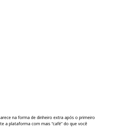
arece na forma de dinheiro extra após o primeiro
te a plataforma com mais “café” do que você