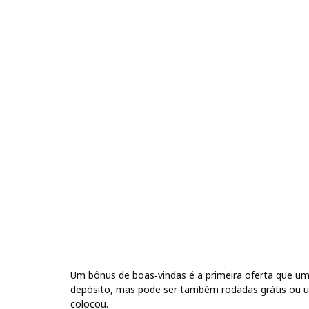
Um bônus de boas‑vindas é a primeira oferta que um 
depósito, mas pode ser também rodadas grátis ou u
colocou.