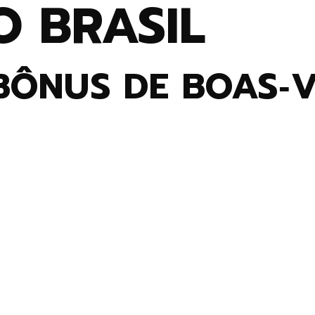
O BRASIL
BÔNUS DE BOAS‑V