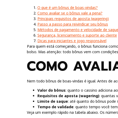
O que é um bônus de boas‑vindas?
Como avaliar se o bônus vale a pena?
Principais requisitos de aposta (wagering)
Passo a passo para reivindicar seu bônus
Métodos de pagamento e velocidade de saqu
Segurança, licenciamento e suporte ao cliente
Dicas para iniciantes e jogo responsável
Para quem está começando, o bônus funciona como um
bolso. Mas atenção: todo bônus vem com condições q
COMO AVALIA
Nem todo bônus de boas‑vindas é igual. Antes de ace
Valor do bônus
: quanto o cassino adiciona ao
Requisitos de aposta (wagering)
: quantas v
Limite de saque
: até quanto do bônus pode s
Tempo de validade
: quanto tempo você tem 
Veja um exemplo rápido na tabela abaixo. Os número