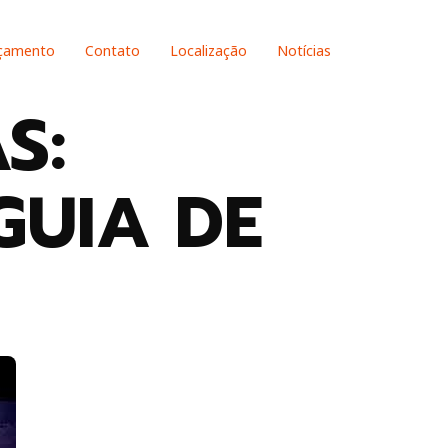
çamento
Contato
Localização
Notícias
S:
GUIA DE