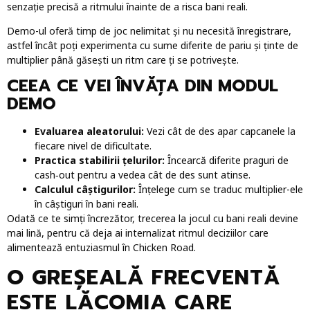
senzație precisă a ritmului înainte de a risca bani reali.
Demo-ul oferă timp de joc nelimitat și nu necesită înregistrare,
astfel încât poți experimenta cu sume diferite de pariu și ținte de
multiplier până găsești un ritm care ți se potrivește.
CEEA CE VEI ÎNVĂȚA DIN MODUL
DEMO
Evaluarea aleatorului:
Vezi cât de des apar capcanele la
fiecare nivel de dificultate.
Practica stabilirii țelurilor:
Încearcă diferite praguri de
cash‑out pentru a vedea cât de des sunt atinse.
Calculul câștigurilor:
Înțelege cum se traduc multiplier-ele
în câștiguri în bani reali.
Odată ce te simți încrezător, trecerea la jocul cu bani reali devine
mai lină, pentru că deja ai internalizat ritmul deciziilor care
alimentează entuziasmul în Chicken Road.
O GREȘEALĂ FRECVENTĂ
ESTE LĂCOMIA CARE