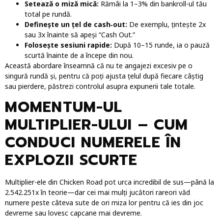
Setează o miză mică:
Rămâi la 1–3% din bankroll-ul tău
total pe rundă.
Definește un țel de cash‑out:
De exemplu, țintește 2x
sau 3x înainte să apeși “Cash Out.”
Folosește sesiuni rapide:
După 10–15 runde, ia o pauză
scurtă înainte de a începe din nou.
Această abordare înseamnă că nu te angajezi excesiv pe o
singură rundă și, pentru că poți ajusta țelul după fiecare câștig
sau pierdere, păstrezi controlul asupra expunerii tale totale.
MOMENTUM-UL
MULTIPLIER-ULUI – CUM
CONDUCI NUMERELE ÎN
EXPLOZII SCURTE
Multiplier-ele din Chicken Road pot urca incredibil de sus—până la
2.542.251x în teorie—dar cei mai mulți jucători rareori văd
numere peste câteva sute de ori miza lor pentru că ies din joc
devreme sau lovesc capcane mai devreme.