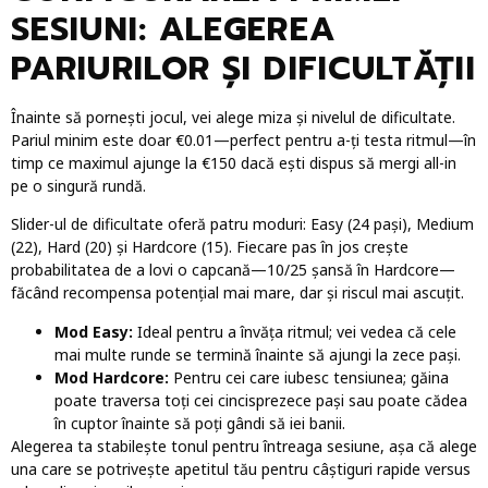
SESIUNI: ALEGEREA
PARIURILOR ȘI DIFICULTĂȚII
Înainte să pornești jocul, vei alege miza și nivelul de dificultate.
Pariul minim este doar €0.01—perfect pentru a-ți testa ritmul—în
timp ce maximul ajunge la €150 dacă ești dispus să mergi all-in
pe o singură rundă.
Slider-ul de dificultate oferă patru moduri: Easy (24 pași), Medium
(22), Hard (20) și Hardcore (15). Fiecare pas în jos crește
probabilitatea de a lovi o capcană—10/25 șansă în Hardcore—
făcând recompensa potențial mai mare, dar și riscul mai ascuțit.
Mod Easy:
Ideal pentru a învăța ritmul; vei vedea că cele
mai multe runde se termină înainte să ajungi la zece pași.
Mod Hardcore:
Pentru cei care iubesc tensiunea; găina
poate traversa toți cei cincisprezece pași sau poate cădea
în cuptor înainte să poți gândi să iei banii.
Alegerea ta stabilește tonul pentru întreaga sesiune, așa că alege
una care se potrivește apetitul tău pentru câștiguri rapide versus