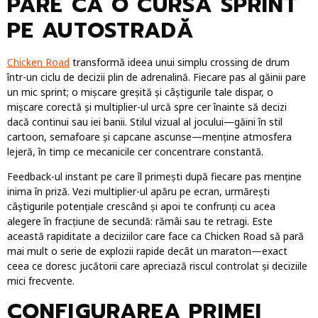
PARE CA O CURSĂ SPRINT
PE AUTOSTRADĂ
Chicken Road
transformă ideea unui simplu crossing de drum
într-un ciclu de decizii plin de adrenalină. Fiecare pas al găinii pare
un mic sprint; o mișcare greșită și câștigurile tale dispar, o
mișcare corectă și multiplier-ul urcă spre cer înainte să decizi
dacă continui sau iei banii. Stilul vizual al jocului—găini în stil
cartoon, semafoare și capcane ascunse—menține atmosfera
lejeră, în timp ce mecanicile cer concentrare constantă.
Feedback-ul instant pe care îl primești după fiecare pas menține
inima în priză. Vezi multiplier-ul apăru pe ecran, urmărești
câștigurile potențiale crescând și apoi te confrunți cu acea
alegere în fracțiune de secundă: rămâi sau te retragi. Este
această rapiditate a deciziilor care face ca Chicken Road să pară
mai mult o serie de explozii rapide decât un maraton—exact
ceea ce doresc jucătorii care apreciază riscul controlat și deciziile
mici frecvente.
CONFIGURAREA PRIMEI