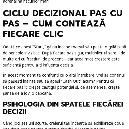
adrenalina riscurilor mari.
CICLU DECIZIONAL PAS CU
PAS – CUM CONTEAZĂ
FIECARE CLIC
Odată ce apeși “Start,” găina începe marșul său peste o grilă plină
de pericole invizibile. După fiecare pas sigur, multiplier-ul sare—de
multe ori cu fracțiuni de procent—dar acea mică creștere este
suficientă pentru a-ți influența decizia.
În acest moment te confrunți cu o altă întrebare: vrei să continui
să pășești înainte sau să apeși “Cash Out” acum? Pentru că
fiecare pas îți crește câștigul potențial și, de asemenea, crește
șansa de a lovi o capcană.
PSIHOLOGIA DIN SPATELE FIECĂREI
DECIZII
Când joci sesiuni scurte, creierul tău încearcă să echilibreze două