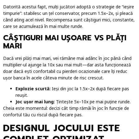
Datorită acestui fapt, mulți jucători adoptă o strategie de “ieșire
timpurie”: stabilesc un țel conservator, precum 1.5x–2x, și pleacă
când ating acel nivel. Recompensa sunt câștiguri mici, constante,
care se acumulează în mai multe runde.
CÂȘTIGURI MAI UȘOARE VS PLĂȚI
MARI
Dacă vrei plăți mai mari, vei rămâne mai adânc în joc până când
multiplier-ul ajunge la 10x sau mai mult—dar asta funcționează
doar dacă ești confortabil cu pierderi ocazionale care îți reduc
ușor banca în acele câteva minute de risc crescut.
Explozie scurtă:
Ieși din joc la 1.5x–2x după fiecare pas
reușit.
Joc ușor mai lung:
Țintește 5x–10x pe mai puține runde.
Cheia este momentul: decizi cât timp rămâi în joc în funcție de
confortul tău cu riscul după fiecare pas.
DESIGNUL JOCULUI ESTE