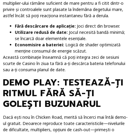
multiplier-ului rămâne suficient de mare pentru a fi citit dintr-o
privire și controalele sunt plasate la îndemâna degetului mare,
astfel încât să poți reacționa instantaneu fără a derula.
Fără descărcare de aplicație:
Joci direct din browser.
Utilizare redusă de date:
Jocul necesită bandă minimă;
se încarcă doar elementele esențiale.
Economisire a bateriei:
Logică de shader optimizată
menține consumul de energie scăzut.
Această combinație înseamnă că poți integra zeci de sesiuni
scurte de Casino în ziua ta fără a-ți descărca bateria telefonului
sau a-ți consuma planul de date.
DEMO PLAY: TESTEAZĂ-ȚI
RITMUL FĂRĂ SĂ-ȚI
GOLEȘTI BUZUNARUL
Dacă ești nou în Chicken Road, merită să încerci mai întâi demo-
ul gratuit. Deoarece reproduce toate caracteristicile—nivelurile
de dificultate, multipliers, opțiuni de cash‑out—primești o