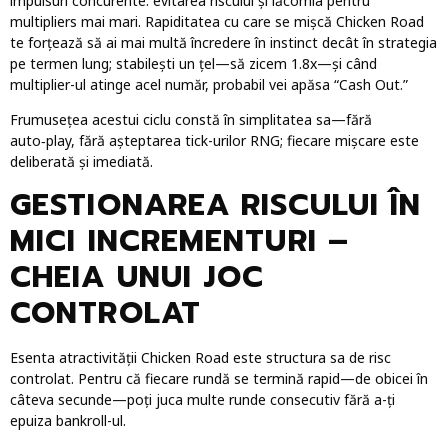
impulsuri concurente: evitarea riscului și lăcomia pentru
multipliers mai mari. Rapiditatea cu care se mișcă Chicken Road
te forțează să ai mai multă încredere în instinct decât în strategia
pe termen lung; stabilești un țel—să zicem 1.8x—și când
multiplier-ul atinge acel număr, probabil vei apăsa “Cash Out.”
Frumusețea acestui ciclu constă în simplitatea sa—fără
auto‑play, fără așteptarea tick-urilor RNG; fiecare mișcare este
deliberată și imediată.
GESTIONAREA RISCULUI ÎN
MICI INCREMENTURI –
CHEIA UNUI JOC
CONTROLAT
Esenta atractivității Chicken Road este structura sa de risc
controlat. Pentru că fiecare rundă se termină rapid—de obicei în
câteva secunde—poți juca multe runde consecutiv fără a-ți
epuiza bankroll-ul.