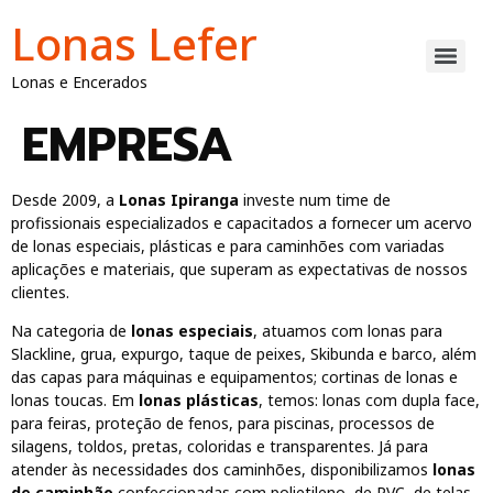
Lonas Lefer
Lonas e Encerados
EMPRESA
Desde 2009, a
Lonas Ipiranga
investe num time de
profissionais especializados e capacitados a fornecer um acervo
de lonas especiais, plásticas e para caminhões com variadas
aplicações e materiais, que superam as expectativas de nossos
clientes.
Na categoria de
lonas especiais
, atuamos com lonas para
Slackline, grua, expurgo, taque de peixes, Skibunda e barco, além
das capas para máquinas e equipamentos; cortinas de lonas e
lonas toucas. Em
lonas plásticas
, temos: lonas com dupla face,
para feiras, proteção de fenos, para piscinas, processos de
silagens, toldos, pretas, coloridas e transparentes. Já para
atender às necessidades dos caminhões, disponibilizamos
lonas
de caminhão
confeccionadas com polietileno, de PVC, de telas