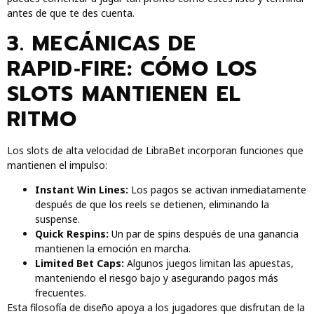
antes de que te des cuenta.
3. MECÁNICAS DE
RAPID‑FIRE: CÓMO LOS
SLOTS MANTIENEN EL
RITMO
Los slots de alta velocidad de LibraBet incorporan funciones que
mantienen el impulso:
Instant Win Lines:
Los pagos se activan inmediatamente
después de que los reels se detienen, eliminando la
suspense.
Quick Respins:
Un par de spins después de una ganancia
mantienen la emoción en marcha.
Limited Bet Caps:
Algunos juegos limitan las apuestas,
manteniendo el riesgo bajo y asegurando pagos más
frecuentes.
Esta filosofía de diseño apoya a los jugadores que disfrutan de la