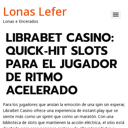
Lonas Lefer
Lonas e Encerados
LIBRABET CASINO:
QUICK‑HIT SLOTS
PARA EL JUGADOR
DE RITMO
ACELERADO
Para los jugadores que ansían la emoción de una spin sin esperar,
LibraBet Casino ofrece una experiencia de instant‑play que se
siente más como un sprint que como un maratón. Con una
biblioteca de slots que mantienen la acción eléctrica, el sitio está