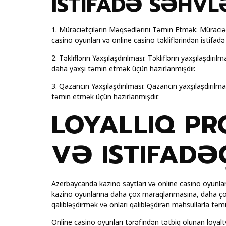
İSTIFADƏ SƏHVL
1. Müraciətçilərin Məqsədlərini Təmin Etmək: Müraciətç
casino oyunları və online casino təkliflərindən istifad
2. Təkliflərin Yaxşılaşdırılması: Təkliflərin yaxşılaşdır
daha yaxşı təmin etmək üçün hazırlanmışdır.
3. Qazancın Yaxşılaşdırılması: Qazancın yaxşılaşdırılma
təmin etmək üçün hazırlanmışdır.
LOYALLIQ PR
VƏ ISTIFADƏ
Azerbaycanda kazino saytları və online casino oyunları 
kazino oyunlarına daha çox maraqlanmasına, daha çox 
qalibləşdirmək və onları qalibləşdirən məhsullarla təm
Online casino oyunları tərəfindən tətbiq olunan loyalt