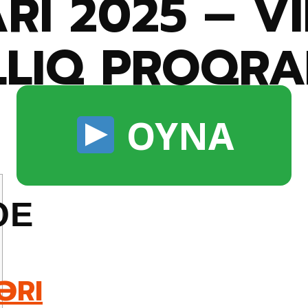
RI 2025 – V
LLIQ PROQRA
OYNA
ОЕ
ƏRI