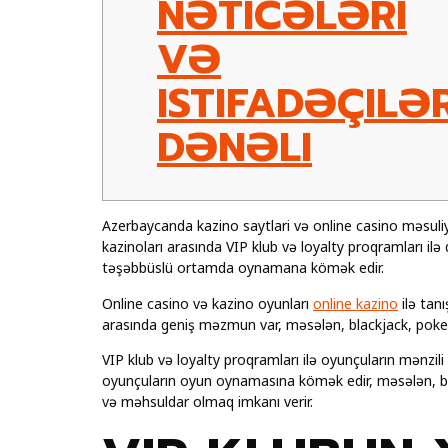
NƏTICƏLƏRI
VƏ
ISTIFADƏÇILƏ
DƏNƏLI
Azerbaycanda kazino saytlari və online casino məsuliyy
kazinoları arasında VIP klub və loyalty proqramları il
təşəbbüslü ortamda oynamana kömək edir.
Online casino və kazino oyunları
online kazino
ilə tan
arasında geniş məzmun var, məsələn, blackjack, poker, 
VIP klub və loyalty proqramları ilə oyunçuların mənz
oyunçuların oyun oynamasına kömək edir, məsələn, bon
və məhsuldar olmaq imkanı verir.