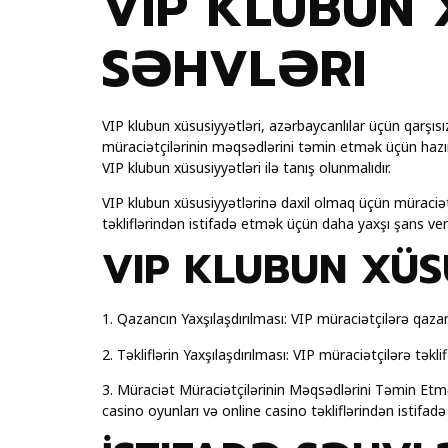
VIP KLUBUN 
SƏHVLƏRI
VIP klubun xüsusiyyətləri, azərbaycanlılar üçün qarşısı
müraciətçilərinin məqsədlərini təmin etmək üçün hazır
VIP klubun xüsusiyyətləri ilə tanış olunmalıdır.
VIP klubun xüsusiyyətlərinə daxil olmaq üçün müraciət
təkliflərindən istifadə etmək üçün daha yaxşı şans veri
VIP KLUBUN XÜS
1. Qazancın Yaxşılaşdırılması: VIP müraciətçilərə qazan
2. Təkliflərin Yaxşılaşdırılması: VIP müraciətçilərə təkli
3. Müraciət Müraciətçilərinin Məqsədlərini Təmin Etmə
casino oyunları və online casino təkliflərindən istifad