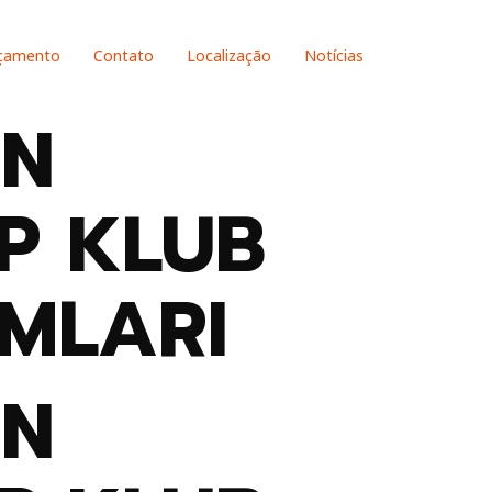
çamento
Contato
Localização
Notícias
AN
IP KLUB
MLARI
AN