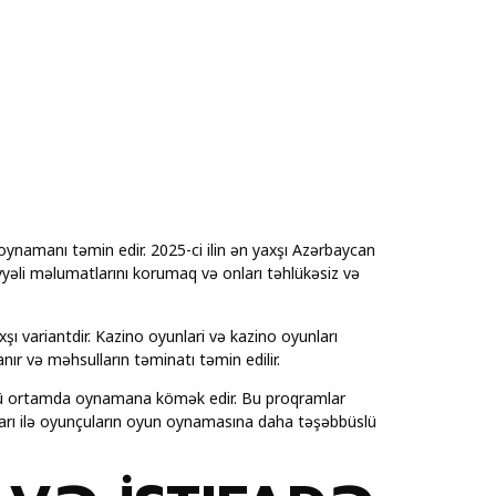
 oynamanı təmin edir. 2025-ci ilin ən yaxşı Azərbaycan
iyyəli məlumatlarını korumaq və onları təhlükəsiz və
ı variantdir. Kazino oyunlari və kazino oyunları
ır və məhsulların təminatı təmin edilir.
büslü ortamda oynamana kömək edir. Bu proqramlar
ları ilə oyunçuların oyun oynamasına daha təşəbbüslü