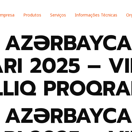
Empresa
Produtos
Serviços
Informações Técnicas
Or
I AZƏRBAYC
RI 2025 – V
LLIQ PROQRA
I AZƏRBAYC