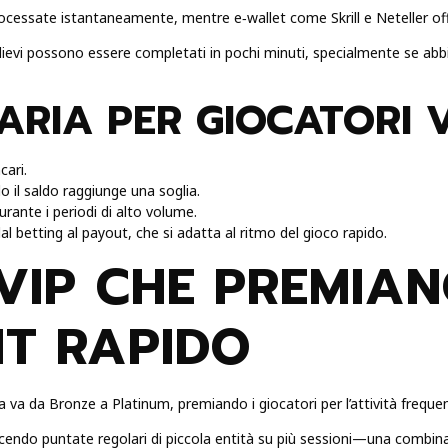
essate istantaneamente, mentre e‑wallet come Skrill e Neteller offr
ievi possono essere completati in pochi minuti, specialmente se abb
ARIA PER GIOCATORI 
cari.
 il saldo raggiunge una soglia.
durante i periodi di alto volume.
dal betting al payout, che si adatta al ritmo del gioco rapido.
 VIP CHE PREMIA
T RAPIDO
ma va da Bronze a Platinum, premiando i giocatori per l’attività freque
endo puntate regolari di piccola entità su più sessioni—una combinaz