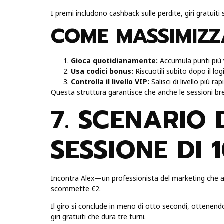
I premi includono cashback sulle perdite, giri gratuit
COME MASSIMIZZA
Gioca quotidianamente:
Accumula punti più 
Usa codici bonus:
Riscuotili subito dopo il logi
Controlla il livello VIP:
Salisci di livello più r
Questa struttura garantisce che anche le sessioni bre
7. SCENARIO 
SESSIONE DI 
Incontra Alex—un professionista del marketing che ama
scommette €2.
Il giro si conclude in meno di otto secondi, ottenend
giri gratuiti che dura tre turni.