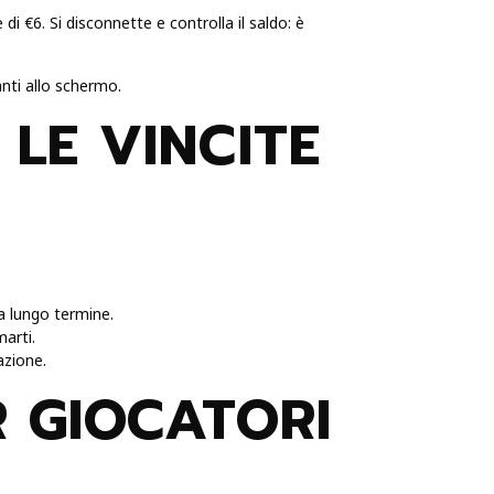
i €6. Si disconnette e controlla il saldo: è
nti allo schermo.
 LE VINCITE
 a lungo termine.
arti.
azione.
R GIOCATORI