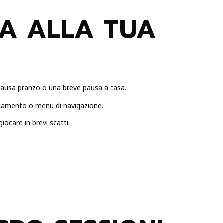
TA ALLA TUA
 pausa pranzo o una breve pausa a casa.
ricamento o menu di navigazione.
ocare in brevi scatti.