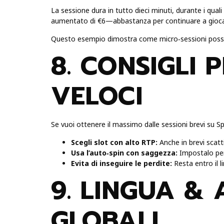
La sessione dura in tutto dieci minuti, durante i qual
aumentato di €6—abbastanza per continuare a giocar
Questo esempio dimostra come micro‑sessioni possan
8. CONSIGLI 
VELOCI
Se vuoi ottenere il massimo dalle sessioni brevi su 
Scegli slot con alto RTP:
Anche in brevi scatti
Usa l’auto‑spin con saggezza:
Impostalo per 
Evita di inseguire le perdite:
Resta entro il l
9. LINGUA & 
GLOBALI