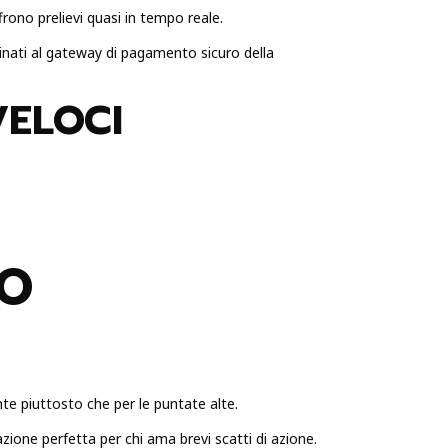
ono prelievi quasi in tempo reale.
inati al gateway di pagamento sicuro della
VELOCI
NO
nte piuttosto che per le puntate alte.
ione perfetta per chi ama brevi scatti di azione.