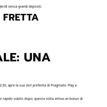
kroll senza grandi depositi.
N FRETTA
ALE: UNA
30, apre la sua slot preferita di Pragmatic Play e
ro rapido subito dopo; questa volta attiva un bonus di