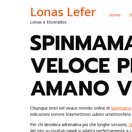
Lonas Lefer
Home
Lonas e Encerados
SPINMAMA
VELOCE P
AMANO VI
Chiunque entri nel vivace mondo online di
Spinmama
indicazioni sonore trasmettono subito un’atmosfera a
Per chi desidera adrenalina più che lunghe sessioni,
S
del sito su risultati rapidi si adatta perfettamente a 