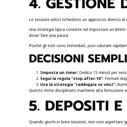
4. GESTIONE 
Le sessioni veloci richiedono un approccio diverso a
Una strategia tipica consiste nel impostare un limi
dover fare una pausa.
Poiché gli esiti sono immediati, puoi valutare rapida
DECISIONI SEMPL
Imposta un timer:
Dedica 15 minuti per sess
Segui la regola “stop‑after‑10”:
Fermati dop
Usa la strategia “raddoppia se vinci”:
Aumen
Questo ritmo disciplinato mantiene alta l’emozione e 
5. DEPOSITI E
Quando giochi in brevi sessioni, non vuoi aspettare g