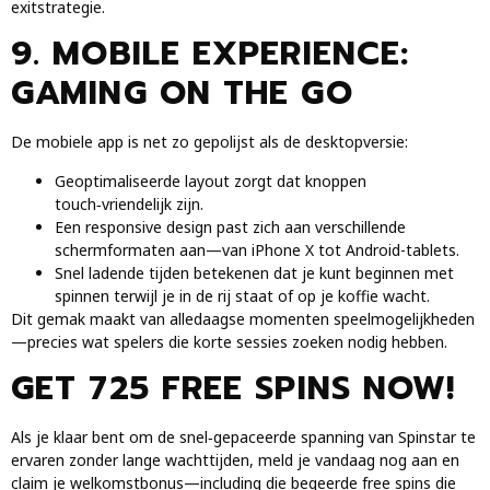
exitstrategie.
9. MOBILE EXPERIENCE:
GAMING ON THE GO
De mobiele app is net zo gepolijst als de desktopversie:
Geoptimaliseerde layout zorgt dat knoppen
touch‑vriendelijk zijn.
Een responsive design past zich aan verschillende
schermformaten aan—van iPhone X tot Android-tablets.
Snel ladende tijden betekenen dat je kunt beginnen met
spinnen terwijl je in de rij staat of op je koffie wacht.
Dit gemak maakt van alledaagse momenten speelmogelijkheden
—precies wat spelers die korte sessies zoeken nodig hebben.
GET 725 FREE SPINS NOW!
Als je klaar bent om de snel‑gepaceerde spanning van Spinstar te
ervaren zonder lange wachttijden, meld je vandaag nog aan en
claim je welkomstbonus—including die begeerde free spins die