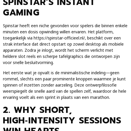
SPINSTAR’S INSTANT
GAMING
Spinstar heeft een niche gevonden voor spelers die binnen enkele
minuten een dosis opwinding willen ervaren. Het platform,
toegankelijk via https://spinstar-officieel.nl/, beschikt over een
strak interface dat direct opstart op zowel desktop als mobiele
apparaten. Zodra je inlogt, wordt het scherm verlicht met
heldere slot reels en scherpe tafelgraphics die ontworpen zijn
voor snelle besluitvorming.
Het eerste wat je opvalt is de minimalistische indeling—geen
rommel, slechts een paar prominente knoppen waarmee je kunt
spinnen of inzetten zonder aarzeling. Deze ontwerpfilosofie
weerspiegelt de snelle aard van de spellen zelf, waardoor de hele
ervaring voelt als een sprint in plaats van een marathon.
2. WHY SHORT,
HIGH‑INTENSITY SESSIONS
WIN HEARTS