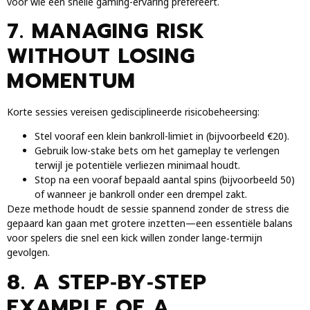
voor wie een snelle gaming-ervaring prefereert.
7. MANAGING RISK
WITHOUT LOSING
MOMENTUM
Korte sessies vereisen gedisciplineerde risicobeheersing:
Stel vooraf een klein bankroll-limiet in (bijvoorbeeld €20).
Gebruik low-stake bets om het gameplay te verlengen
terwijl je potentiële verliezen minimaal houdt.
Stop na een vooraf bepaald aantal spins (bijvoorbeeld 50)
of wanneer je bankroll onder een drempel zakt.
Deze methode houdt de sessie spannend zonder de stress die
gepaard kan gaan met grotere inzetten—een essentiële balans
voor spelers die snel een kick willen zonder lange‑termijn
gevolgen.
8. A STEP‑BY‑STEP
EXAMPLE OF A