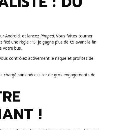
ALISTE : DU
sur Android, et lancez
Pimped
. Vous faites tourner
ixé une règle : “Si je gagne plus de €5 avant la fin
e votre bus.
vous contrôlez activement le risque et profitez de
mps chargé sans nécessiter de gros engagements de
TRE
ANT !