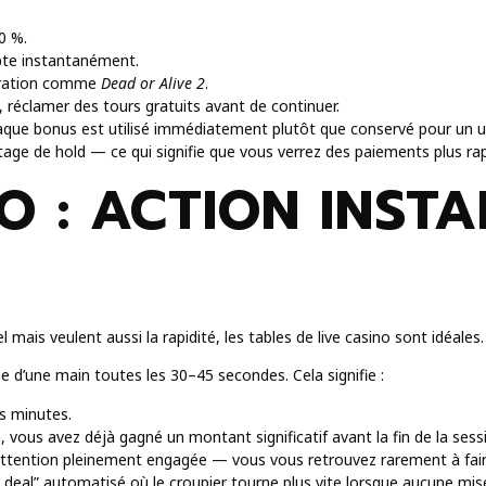
0 %.
te instantanément.
nération comme
Dead or Alive 2
.
, réclamer des tours gratuits avant de continuer.
que bonus est utilisé immédiatement plutôt que conservé pour un usa
centage de hold — ce qui signifie que vous verrez des paiements plus r
NO : ACTION INST
 mais veulent aussi la rapidité, les tables de live casino sont idéales.
e d’une main toutes les 30–45 secondes. Cela signifie :
s minutes.
, vous avez déjà gagné un montant significatif avant la fin de la sess
attention pleinement engagée — vous vous retrouvez rarement à faire
 deal” automatisé où le croupier tourne plus vite lorsque aucune mis