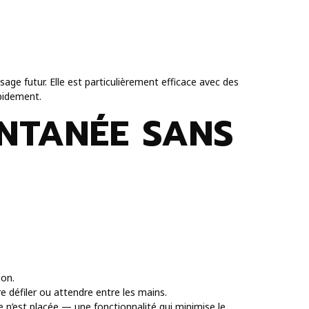
ge futur. Elle est particulièrement efficace avec des
apidement.
ANTANÉE SANS
ion.
 défiler ou attendre entre les mains.
e n’est placée — une fonctionnalité qui minimise le