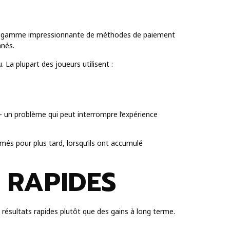
e une gamme impressionnante de méthodes de paiement
anés.
 La plupart des joueurs utilisent :
 — un problème qui peut interrompre l’expérience
més pour plus tard, lorsqu’ils ont accumulé
 RAPIDES
résultats rapides plutôt que des gains à long terme.