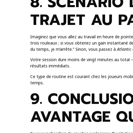
8. SCÉNARIO 
TRAJET AU P
Imaginez que vous allez au travail en heure de pointe
trois rouleaux ; si vous obtenez un gain instantané d
du temps, je m’arrête.” Sinon, vous passez à
Atlantic 
Votre session dure moins de vingt minutes au total —
résultats immédiats.
Ce type de routine est courant chez les joueurs mob
temps.
9. CONCLUSIO
AVANTAGE QU