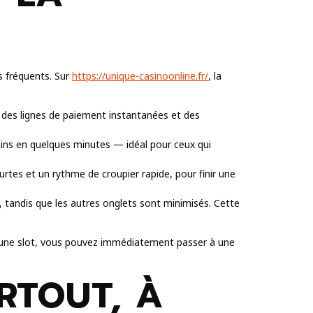
s fréquents. Sur
https://unique-casinoonline.fr/
, la
 des lignes de paiement instantanées et des
ins en quelques minutes — idéal pour ceux qui
urtes et un rythme de croupier rapide, pour finir une
e, tandis que les autres onglets sont minimisés. Cette
ur une slot, vous pouvez immédiatement passer à une
ARTOUT, À