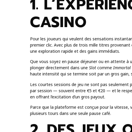
1. L’EXPÉRIE
CASINO
Pour les joueurs qui veulent des sensations instantan
premier clic. Avec plus de trois mille titres provena
une exploration rapide et des gains immédiats.
Que vous soyez en pause déjeuner ou en attente à un 
plonger directement dans une
Slot
comme
Immortal
haute intensité qui se termine soit par un gros gain,
Les courtes sessions de jeu ne sont pas seulement pr
par session — souvent entre €5 et €20 — et le respec
en offrant l’excitation d’un gros payout.
Parce que la plateforme est conçue pour la vitesse, 
plusieurs tours dans une seule pause café.
2. DES JEUX 