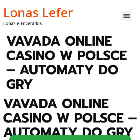
Lonas Lefer
Lonas e Encerados
VAVADA ONLINE
CASINO W POLSCE
– AUTOMATY DO
GRY
VAVADA ONLINE
CASINO W POLSCE –
AUTOMATY DO GRY