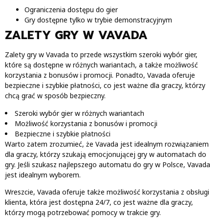
Ograniczenia dostępu do gier
Gry dostępne tylko w trybie demonstracyjnym
ZALETY GRY W VAVADA
Zalety gry w Vavada to przede wszystkim szeroki wybór gier,
które są dostępne w różnych wariantach, a także możliwość
korzystania z bonusów i promocji. Ponadto, Vavada oferuje
bezpieczne i szybkie płatności, co jest ważne dla graczy, którzy
chcą grać w sposób bezpieczny.
Szeroki wybór gier w różnych wariantach
Możliwość korzystania z bonusów i promocji
Bezpieczne i szybkie płatności
Warto zatem zrozumieć, że Vavada jest idealnym rozwiązaniem
dla graczy, którzy szukają emocjonującej gry w automatach do
gry. Jeśli szukasz najlepszego automatu do gry w Polsce, Vavada
jest idealnym wyborem.
Wreszcie, Vavada oferuje także możliwość korzystania z obsługi
klienta, która jest dostępna 24/7, co jest ważne dla graczy,
którzy mogą potrzebować pomocy w trakcie gry.