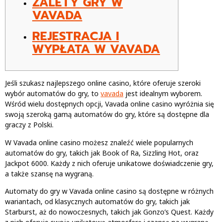
ZALETY GRY W
VAVADA
REJESTRACJA I
WYPŁATA W VAVADA
Jeśli szukasz najlepszego online casino, które oferuje szeroki
wybór automatów do gry, to
vavada
jest idealnym wyborem.
Wśród wielu dostępnych opcji, Vavada online casino wyróżnia się
swoją szeroką gamą automatów do gry, które są dostępne dla
graczy z Polski.
W Vavada online casino możesz znaleźć wiele popularnych
automatów do gry, takich jak Book of Ra, Sizzling Hot, oraz
Jackpot 6000. Każdy z nich oferuje unikatowe doświadczenie gry,
a także szansę na wygraną.
Automaty do gry w Vavada online casino są dostępne w różnych
wariantach, od klasycznych automatów do gry, takich jak
Starburst, aż do nowoczesnych, takich jak Gonzo’s Quest. Każdy