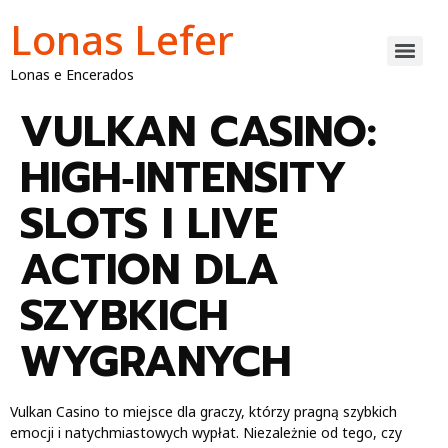
Lonas Lefer
Lonas e Encerados
VULKAN CASINO:
HIGH‑INTENSITY
SLOTS I LIVE
ACTION DLA
SZYBKICH
WYGRANYCH
Vulkan Casino to miejsce dla graczy, którzy pragną szybkich
emocji i natychmiastowych wypłat. Niezależnie od tego, czy