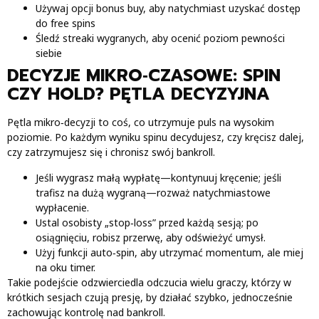
Używaj opcji bonus buy, aby natychmiast uzyskać dostęp
do free spins
Śledź streaki wygranych, aby ocenić poziom pewności
siebie
DECYZJE MIKRO‑CZASOWE: SPIN
CZY HOLD? PĘTLA DECYZYJNA
Pętla mikro‑decyzji to coś, co utrzymuje puls na wysokim
poziomie. Po każdym wyniku spinu decydujesz, czy kręcisz dalej,
czy zatrzymujesz się i chronisz swój bankroll.
Jeśli wygrasz małą wypłatę—kontynuuj kręcenie; jeśli
trafisz na dużą wygraną—rozważ natychmiastowe
wypłacenie.
Ustal osobisty „stop‑loss” przed każdą sesją; po
osiągnięciu, robisz przerwę, aby odświeżyć umysł.
Użyj funkcji auto‑spin, aby utrzymać momentum, ale miej
na oku timer.
Takie podejście odzwierciedla odczucia wielu graczy, którzy w
krótkich sesjach czują presję, by działać szybko, jednocześnie
zachowując kontrolę nad bankroll.