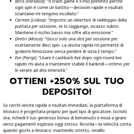
Boris (Varsavia):
“Il crash game è il mio preferito perché
ogni spin è come un battito—decisioni rapide e risultati
istantanei mi tengono incollato.”
Carmen (Lisboa):
“Imposto un obiettivo di raddoppio della
puntata per sessione; se lo raggiungo, incasso subito.
Mantiene il rischio basso ma offre alta emozione.”
Dmitri (Mosca):
“Gioco solo una slot per sessione per
esattamente dieci spin. La vincita rapida mi permette di
godermi l’emozione senza perdere di vista il tempo.”
Eve (Parigi):
“Usare il cashback live dopo ogni round live
rapido mi aiuta a mantenere stabile il bankroll—ottimo per
le serate ad alta intensità.”
OTTIENI +250% SUL TUO
DEPOSITO!
Se cerchi vincite rapide e risultati immediati, la piattaforma di
Wonaco è progettata proprio per quel tipo di giocatore. Iscriviti
ora, richiedi il tuo generoso bonus di benvenuto e inizia a girare
verso pagamenti esplosivi oggi stesso. Ricorda—la velocità conta
quando giochi a Wonaco: mantienilo stretto, rendilo